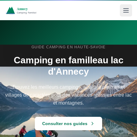
GUIDE CAMPING EN HAUTE-SAVOIE
Camping en famille
au lac
d'Annecy
Trouvez les meilleurs campings, activités plein air et
villages de caractère pour des vacances réussies entre lac
et montagnes.
Consulter nos guides