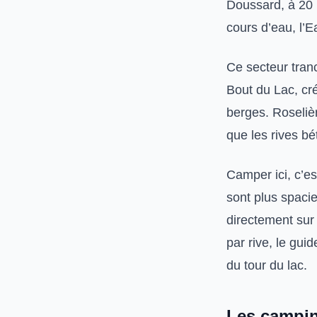
Doussard, à 20 k
cours d’eau, l’Ea
Ce secteur tranc
Bout du Lac, cr
berges. Roseliè
que les rives b
Camper ici, c’es
sont plus spaci
directement sur
par rive, le gui
du tour du lac.
Les campin