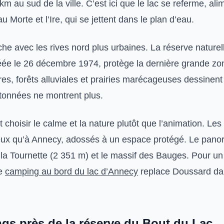
m au sud de la ville. C’est ici que le lac se referme, al
u Morte et l’Ire, qui se jettent dans le plan d’eau.
he avec les rives nord plus urbaines. La réserve naturel
éée le 26 décembre 1974, protège la dernière grande z
res, forêts alluviales et prairies marécageuses dessinen
étonnées ne montrent plus.
t choisir le calme et la nature plutôt que l’animation. Le
eux qu’à Annecy, adossés à un espace protégé. Le pano
 la Tournette (2 351 m) et le massif des Bauges. Pour un
de
camping au bord du lac d’Annecy
replace Doussard da
gs près de la réserve du Bout du Lac