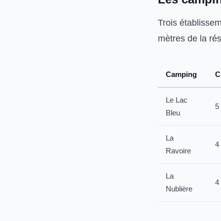
Trois établisse
mètres de la rés
Camping
C
Le Lac
5 
Bleu
La
4 
Ravoire
La
4 
Nublière