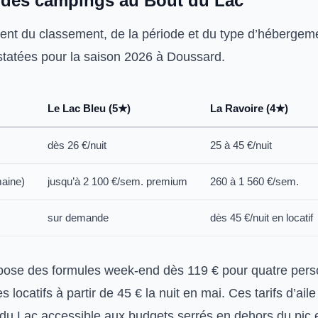
6 des campings au Bout du Lac
ent du classement, de la période et du type d’hébergemen
statées pour la saison 2026 à Doussard.
Le Lac Bleu (5★)
La Ravoire (4★)
dès 26 €/nuit
25 à 45 €/nuit
aine)
jusqu’à 2 100 €/sem. premium
260 à 1 560 €/sem.
sur demande
dès 45 €/nuit en locatif
pose des formules week-end dès 119 € pour quatre per
des locatifs à partir de 45 € la nuit en mai. Ces tarifs d’ail
 du Lac accessible aux budgets serrés en dehors du pic e