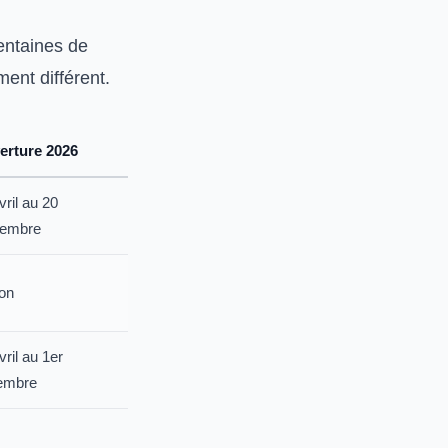
entaines de
ent différent.
erture 2026
vril au 20
tembre
on
vril au 1er
embre