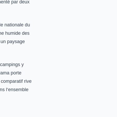
imenté par deux
le nationale du
one humide des
t un paysage
s campings y
rama porte
 comparatif rive
ns l’ensemble