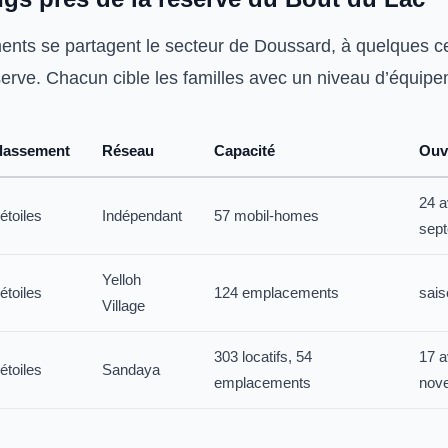
ments se partagent le secteur de Doussard, à quelques c
erve. Chacun cible les familles avec un niveau d’équipem
lassement
Réseau
Capacité
Ouv
24 a
étoiles
Indépendant
57 mobil-homes
sep
Yelloh
étoiles
124 emplacements
sais
Village
303 locatifs, 54
17 a
étoiles
Sandaya
emplacements
nov