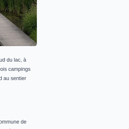
sud du lac, à
Trois campings
d au sentier
a commune de