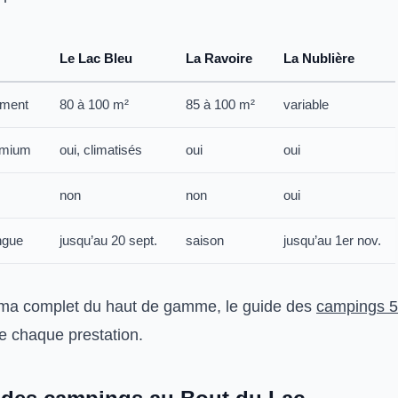
Le Lac Bleu
La Ravoire
La Nublière
ement
80 à 100 m²
85 à 100 m²
variable
emium
oui, climatisés
oui
oui
non
non
oui
ngue
jusqu’au 20 sept.
saison
jusqu’au 1er nov.
ma complet du haut de gamme, le guide des
campings 5 
le chaque prestation.