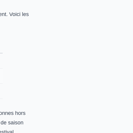
t. Voici les
sonnes hors
e de saison
stival.